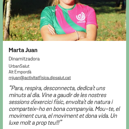
Marta Juan
Dinamitzadora
UrbanSalut
Alt Empordà
mjuan@activitatfisica.dipsalut.cat
“Para, respira, desconnecta, dedica't uns
minuts al dia. Vine a gaudir de les nostres
sessions d'exercici físic, envolta't de natura i
comparteix-ho en bona companyia. Mou-te, el
moviment cura, el moviment et dona vida. Un
luxe molt a prop teu!!!”