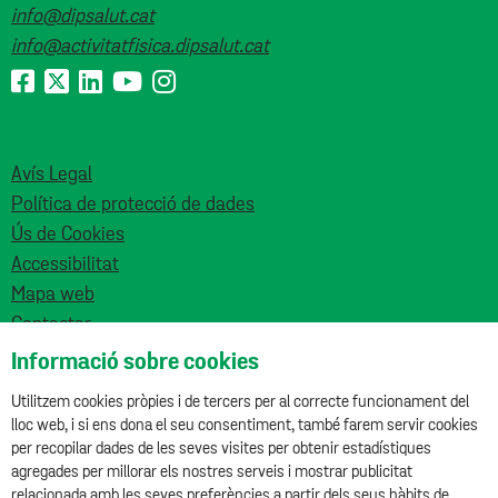
info@dipsalut.cat
info@activitatfisica.dipsalut.cat
Avís Legal
Política de protecció de dades
Ús de Cookies
Accessibilitat
Mapa web
Contactar
Informació sobre cookies
Utilitzem cookies pròpies i de tercers per al correcte funcionament del
lloc web, i si ens dona el seu consentiment, també farem servir cookies
per recopilar dades de les seves visites per obtenir estadístiques
agregades per millorar els nostres serveis i mostrar publicitat
Aquesta obra està subjecta a una llicència de
relacionada amb les seves preferències a partir dels seus hàbits de