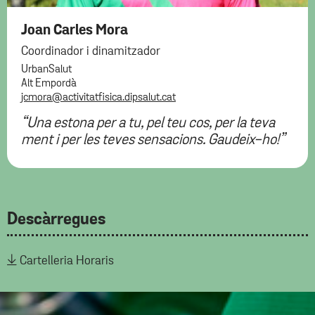
Joan Carles Mora
Coordinador i dinamitzador
UrbanSalut
Alt Empordà
jcmora@activitatfisica.dipsalut.cat
“Una estona per a tu, pel teu cos, per la teva
ment i per les teves sensacions. Gaudeix-ho!”
Descàrregues
Cartelleria Horaris