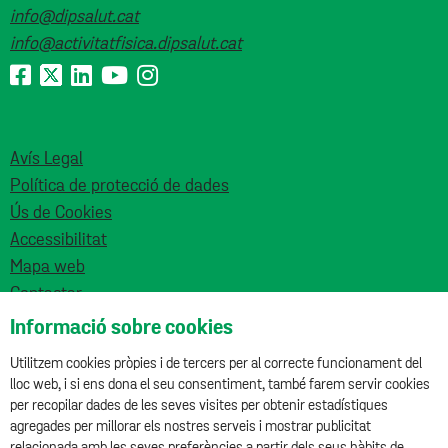
info@dipsalut.cat
info@activitatfisica.dipsalut.cat
Avís Legal
Política de protecció de dades
Ús de Cookies
Accessibilitat
Mapa web
Contactar
Informació sobre cookies
Utilitzem cookies pròpies i de tercers per al correcte funcionament del
lloc web, i si ens dona el seu consentiment, també farem servir cookies
per recopilar dades de les seves visites per obtenir estadístiques
agregades per millorar els nostres serveis i mostrar publicitat
Aquesta obra està subjecta a una llicència de
relacionada amb les seves preferències a partir dels seus hàbits de