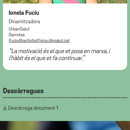
Ionela Fuciu
Dinamitzadora
UrbanSalut
Garrotxa
ifuciu@activitatfisica.dipsalut.cat
“La motivació és el que et posa en marxa, i
l'hàbit és el que et fa continuar.”
Descàrregues
Descàrrega document 1