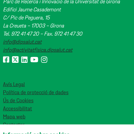
Parc de Recerca i Innovació de la Universitat de Girona
Edifici Jaume Casademont
C/ Pic de Peguera, 15
La Creueta - 17003 - Girona
Tel. 972 41 47 20 - Fax. 972 41 47 30
info@dipsalut.cat
info@activitatfisica.dipsalut.cat
Avís Legal
Política de protecció de dades
Ús de Cookies
Accessibilitat
Mapa web
Contactar